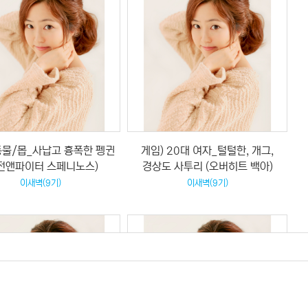
동물/몹_사납고 흉폭한 펭귄
게임) 20대 여자_털털한, 개그,
전앤파이터 스페니노스)
경상도 사투리 (오버히트 백아)
이새벽(9기)
이새벽(9기)