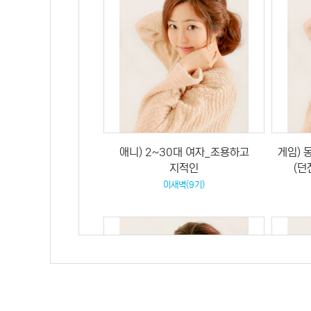
애니) 2~30대 여자_조용하고
게임) 
지적인
(던
이새벽(9기)